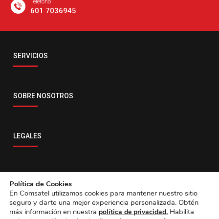
Teléfono
601 7036945
Email
SERVICIOS
servicio.co@comsatelglobal.com
SOBRE NOSOTROS
LEGALES
CONTACTO
Política de Cookies
En Comsatel utilizamos cookies para mantener nuestro sitio
seguro y darte una mejor experiencia personalizada. Obtén
¿Hola, necesitas ayuda?
más información en nuestra
Habilita
política de privacidad.