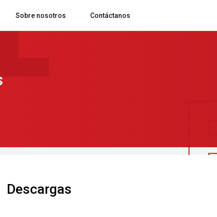
Sobre nosotros
Contáctanos
Rastreo y Monitoreo GPS
Blog comsatel
s
Video y Monitoreo Vehicula
Descargas