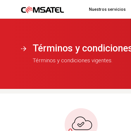
Nuestros servicios
Localización y Ubicación de Vehículos en
Acerca de comsatel
Términos y condicione
caso de Hurto
Términos y condiciones vigentes.