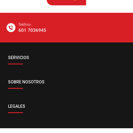
Teléfono
601 7036945
Email
SERVICIOS
servicio.co@comsatelglobal.com
SOBRE NOSOTROS
LEGALES
CONTACTO